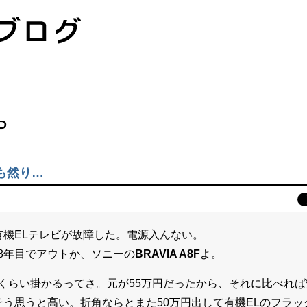
P
も然り…
有機ELテレビが故障した。電源入んない。
8年目でアウトか、ソニーの
BRAVIA A8F
よ。
くらい掛かるってさ。元が55万円だったから、それに比べれ
そう思うと高い。折角ならとまた50万円出して有機ELのフラ