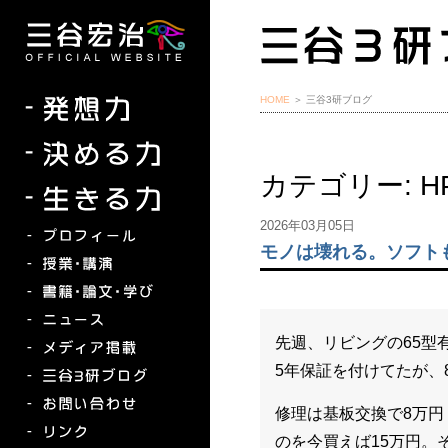
HOME
＞ 三谷3研ブログ
カテゴリー:
H
2026年03月05日
モノは壊れる。ソフト
先週、リビングの65型
5年保証を付けてたが、
修理は基板交換で8万円
のを今買えば15万円。