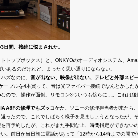
の
3日間、接続に悩まされた。
トップボックス）と、ONKYOのオーディオシステム、AmazonのF
いっぱいあるのだけれど、まったく思い通りにならない。
じハズなのに、
音が出ない、映像が出ない、テレビと外部スピ
Iケーブルを4本買って、音は光ファイバー接続でなんとかした
のなので、操作が面倒。リモコン3ついつも傍らに…。これは後
VIA A8Fの修理でもズッコケた
。ソニーの修理担当者が来たら
き返ったので、これでしばらく様子を見ましょうとなったが、そ
理を再予約したが、これがまた手間な上、時間指定ができない
い。前日か当日朝に電話があって「12時から14時までの間で