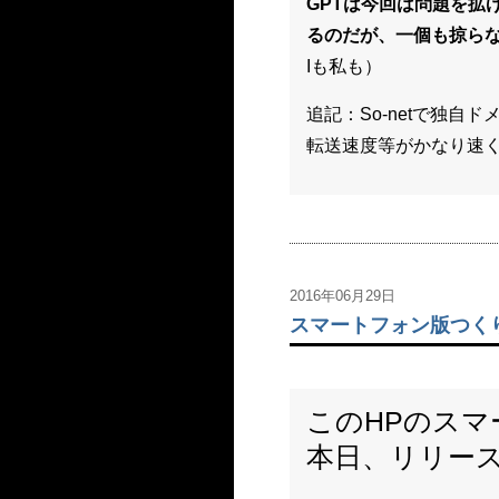
GPTは今回は問題を拡
るのだが、一個も掠ら
Iも私も）
追記：So-netで独自
転送速度等がかなり速
2016年06月29日
スマートフォン版つく
このHPのス
本日、リリー