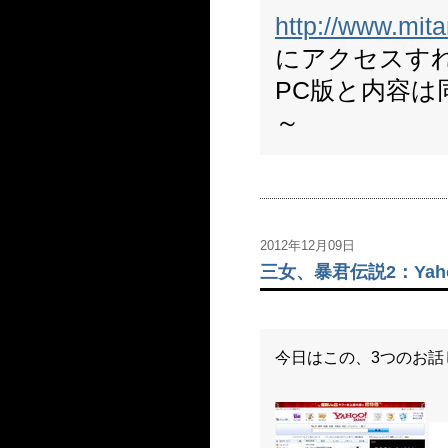
http://www.mit
にアクセスす
PC版と内容は
～
2012年12月09日
三女、暴君伝説2：Yah
今日はこの、3つのお話