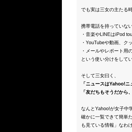
でも実は三女の主たる
携帯電話を持っていな
・音楽やLINEはiPod 
・YouTubeや動画、
ク
・メールやレポート用
という使い分けをしてい
そして三女曰く、
「ニュースはYahoo!
「友だちもそうだから
なんとYahoo!が女
確かに一覧できて簡単
も見ている情報」なわ