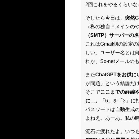
2回これをやるくらいな
そしたら今日は、
突然G
（私の独自ドメインのや
（SMTP）サーバーの名前
これはGmail側の設
しい。ユーザー名とは何
れか、So-netメー
また
ChatGPTをお
が問題」という結論だ
そこで
ここまでの経緯
に…。
「6」を「3」に
パスワードは自動生成
よねえ。あーあ。私の
流石に疲れたよ。いつ