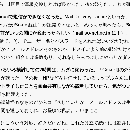
ら、1回目で基板交換しとけば良かった。後の祭りだ。これが
mailで返信ができなくなった。
Mail Delivery Failureとい
つだがSo-net経由）が認識できないと。めっちゃ調べたら、
S
がいつの間にか変わったらしい（mail.so-net.ne.jp に！）。
定の話で、そこでユーザー名とパスワードを入れればいいのだけ
か？ メールアドレスそのものか、ドメインより前の部分だけか
ルのものか？ 組合せは多数あり、それをしらみつぶしにやったがダ
供にいろいろ検討しての2時間は、ムダに終わった。
「Gmail側の
けが残った。その後、HPなどをお任せしているリップルさんに
やトライしたことを画面共有しながら説明していたら、気がつ
打ち間違えてた。
の複雑怪奇なものだからコピペしていたが、メールアドレスは
時間を返しておくれ、お昼頃の私よ。←いまここ
もはこういう対応、好きだけどね。これだけ立て続けには勘弁