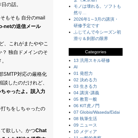
昨日の話。
モノは壊れる。ソフトも
然り…
うか、そもそも 自分のmail
2026年1～3月の講演・
研修予定です
o-netの送信メール
ふじてんで今シーズン初
滑り＆刹那の限界
れど、これがまたややこ
Categories
？ 独自ドメインのそ
13 汎用スキル研修
メ。
AI
01 発想力
外部SMTP対応の厳格化
02 決める力
相談したのだけれど、
03 生きる力
いちゃったよ。誤入力
04 講演･講義
05 教育一般
06 KIT虎ノ門
手打ちをしちゃったの
07 Globis/Waseda/Eidai
08 執筆生活
09 ニュース
して欲しい。かつ
Chat
10 メディア