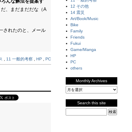
11 一般的考察
いろんな解法を提案す
12 その他
だ、まだまだだな（A
14 震災
Art/Book/Music
Bike
一されたのと、メール
Family
Friends
Fukui
Game/Manga
HP
ス
,
11 一般的考察
,
HP
,
PC
PC
others
Monthly Archives
Search this site
検索