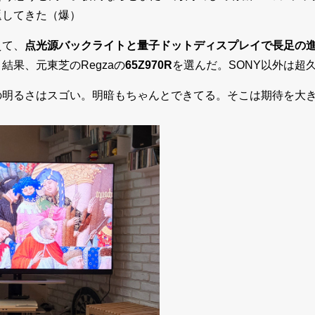
返してきた（爆）
えて、
点光源バックライトと量子ドットディスプレイで長足の
結果、元東芝のRegzaの
65Z970R
を選んだ。SONY以外は超
の明るさはスゴい。明暗もちゃんとできてる。そこは期待を大