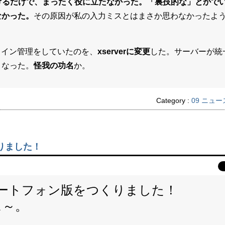
げるだけで、まったく役に立たなかった。「裏技的な」とかで
なかった。
その原因が私の入力ミスとはまさか思わなかったよう
ドメイン管理をしていたのを、
xserverに変更
した。サーバーが統
くなった。
怪我の功名
か。
Category :
09 ニュー
りました！
マートフォン版をつくりました！
ス～。