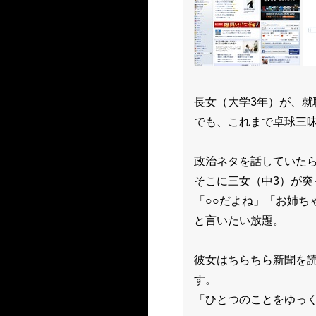
長女（大学3年）が、
でも、これまで卓球三
政治ネタを話していた
そこに三女（中3）が
「○○だよね」「お姉ち
と言いたい放題。
彼女はちらちら新聞を
す。
「ひとつのことをゆっ