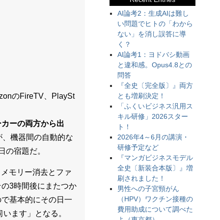
AI論考2：生成AIは難し
い問題でヒトの「わから
ない」を消し誤答に導
く？
AI論考1：ヨドバシ動画
と違和感。Opus4.8との
問答
『全史〔完全版〕』両方
とも増刷決定！
ireTV、PlaySt
「ふくいビジネス汎用ス
キル研修」2026スター
ーカーの両方から出
ト！
2026年4～6月の講演・
が、機器間の自動的な
研修予定など
日の宿題だ。
『マンガビジネスモデル
全史〔新装合本版〕』増
、メモリー消去とファ
刷されました！
の3時間後にまたつか
男性への子宮頸がん
（HPV）ワクチン接種の
ので基本的にその日一
費用助成について調べた
伺います」となる。
よ（東京都）