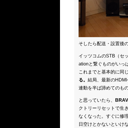
そしたら配送・設置後
イッツコムのSTB（セット
ationと繋ぐものが
これまでと基本的に同
る。
結局、最新のHDM
連動を半ば諦めてのも
と思っていたら、
BRA
クトリーリセットで生
なくなった。すぐに修
日空けとかないといけな