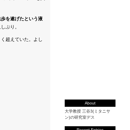
進歩を遂げたという液
久しぶり。
きく超えていた。よし
About
大学教授 三谷3(ミタニサ
ン)の研究室デス
Recent Entries