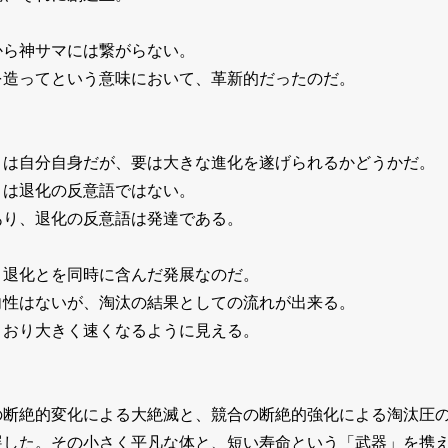
から神サマには繋がらない。
を造ってという意味において、革新的だったのだ。
とは自分自身だが、要は大きな進化を遂げられるかどうかだ。
とは退化の反意語ではない。
あり、退化の反意語は発達である。
と退化とを同時に含んだ発展なのだ。
向性はないが、淘汰の結果としての流れが出来る。
きおり大きく速くなるように見える。
の断絶的変化による大絶滅と、競合の断絶的強化による淘汰圧
展した。その小さく平凡な体と、短い寿命という「武器」を携