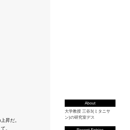
About
大学教授 三谷3(ミタニサ
ン)の研究室デス
の上昇だ。
えて。
Recent Entries