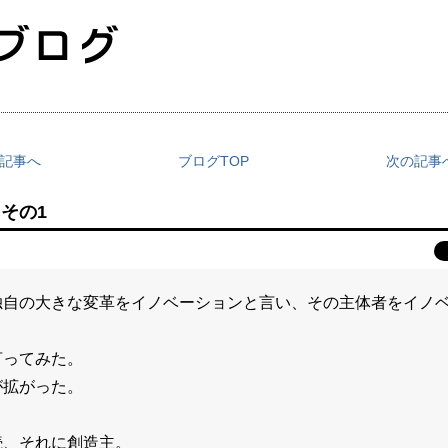
の記事へ
ブログTOP
次の記事へ
その1
独自の大きな変革をイノベーションと言い、その主体者をイノ
言ってみた。
が拡がった。
続、それに創造主。