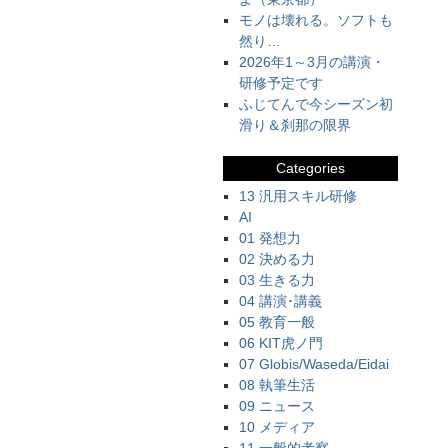
モノは壊れる。ソフトも
然り…
2026年1～3月の講演・
研修予定です
ふじてんで今シーズン初
滑り＆刹那の限界
Categories
13 汎用スキル研修
AI
01 発想力
02 決める力
03 生きる力
04 講演･講義
05 教育一般
06 KIT虎ノ門
07 Globis/Waseda/Eidai
08 執筆生活
09 ニュース
10 メディア