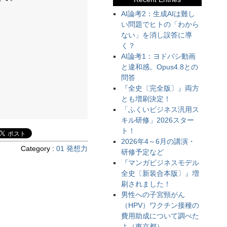
AI論考2：生成AIは難し
い問題でヒトの「わから
ない」を消し誤答に導
く？
AI論考1：ヨドバシ動画
と違和感。Opus4.8との
問答
『全史〔完全版〕』両方
とも増刷決定！
「ふくいビジネス汎用ス
キル研修」2026スター
ト！
2026年4～6月の講演・
Category :
01 発想力
研修予定など
『マンガビジネスモデル
全史〔新装合本版〕』増
刷されました！
男性への子宮頸がん
（HPV）ワクチン接種の
費用助成について調べた
よ（東京都）