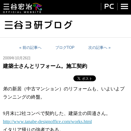
« 前の記事へ
ブログTOP
次の記事へ »
2009年10月26日
建築士さんとリフォーム。施工契約
弟の新居（中古マンション）のリフォームも、いよいよプ
ランニングの終盤。
9月末に2社コンペで契約した、建築士の田邉さん。
http://
www.tan
abe-des
ignoffi
ce.com/
works.h
tml
イタリア帰りの強者である。