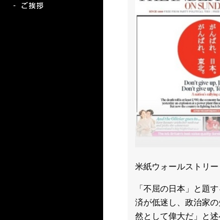
米紙ウォールストリー
「不屈の日本」と題す
済が低迷し、政治家の
然として偉大だ」と述