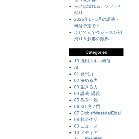
モノは壊れる。ソフトも
然り…
2026年1～3月の講演・
研修予定です
ふじてんで今シーズン初
滑り＆刹那の限界
Categories
13 汎用スキル研修
AI
01 発想力
02 決める力
03 生きる力
04 講演･講義
05 教育一般
06 KIT虎ノ門
07 Globis/Waseda/Eidai
08 執筆生活
09 ニュース
10 メディア