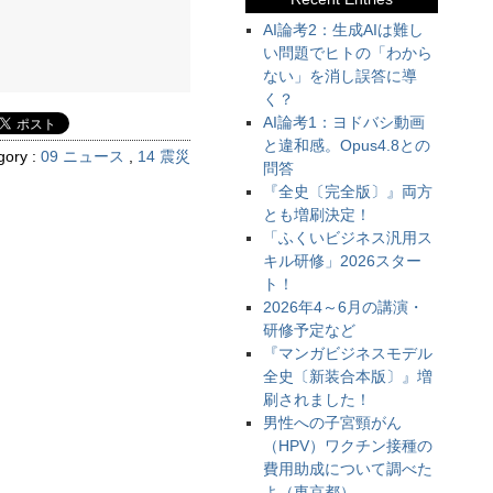
AI論考2：生成AIは難し
い問題でヒトの「わから
ない」を消し誤答に導
く？
AI論考1：ヨドバシ動画
と違和感。Opus4.8との
gory :
09 ニュース
,
14 震災
問答
『全史〔完全版〕』両方
とも増刷決定！
「ふくいビジネス汎用ス
キル研修」2026スター
ト！
2026年4～6月の講演・
研修予定など
『マンガビジネスモデル
全史〔新装合本版〕』増
刷されました！
男性への子宮頸がん
（HPV）ワクチン接種の
費用助成について調べた
よ（東京都）