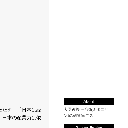
About
大学教授 三谷3(ミタニサ
たたえ、「日本は経
ン)の研究室デス
。日本の産業力は依
Recent Entries