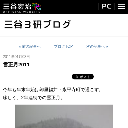
« 前の記事へ
ブログTOP
次の記事へ »
2011年01月03日
雪正月2011
今年も年末年始は
郷里福井・永平寺町で過ごす。
珍しく、2年連続での雪正月。