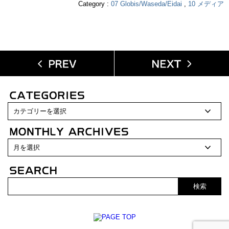
Category :
07 Globis/Waseda/Eidai
,
10 メディア
検索