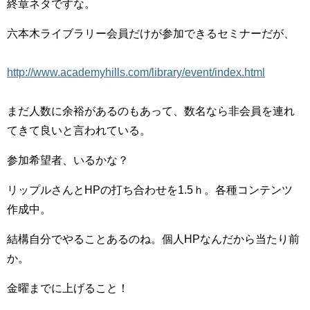
終章ネタですな。
六本木ライブラリー会員だけが参加できるセミナーだが、
http://
www.aca
demyhil
ls.com/
library
/event/
index.h
tml
まだ人数に余裕があるのもあって、数名なら非会員を連れ
てきて良いと言われている。
参加希望者、いるかな？
リップルさんとHPの打ち合わせを1.5ｈ。各種コンテンツ
作成中。
結構自分でやることあるのね。個人HPなんだから当たり前
か。
金曜までに上げること！